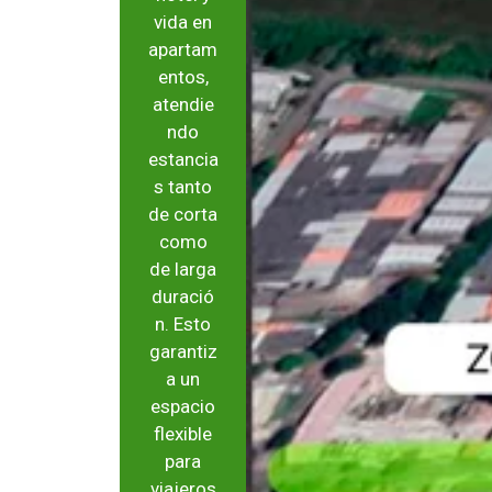
vida en
apartam
entos,
atendie
ndo
estancia
s tanto
de corta
como
de larga
duració
n. Esto
garantiz
a un
espacio
flexible
para
viajeros