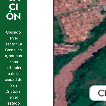
CI
ÓN
Ubicado
en el
sector La
Castellan
a, antigua
zona
cafetaler
a de la
ciudad de
San
Cristóbal
en el
estado